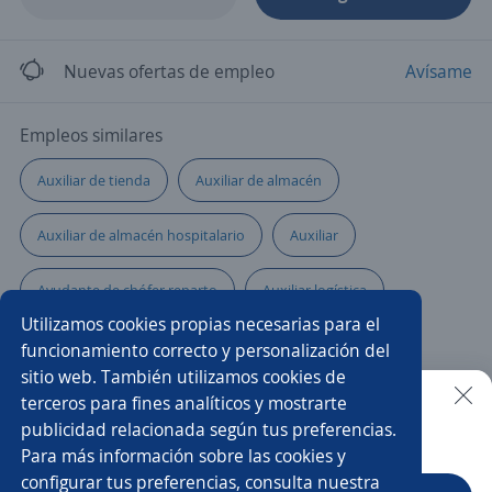
Nuevas ofertas de empleo
Avísame
Empleos similares
Auxiliar de tienda
Auxiliar de almacén
Auxiliar de almacén hospitalario
Auxiliar
Ayudante de chófer reparto
Auxiliar logística
Utilizamos cookies propias necesarias para el
Auxiliar de contratación
Auxiliar de camioneta
funcionamiento correcto y personalización del
sitio web. También utilizamos cookies de
Auxiliar de auditoría en almacén
Asistente de ventas
terceros para fines analíticos y mostrarte
publicidad relacionada según tus preferencias.
Buscar es más fácil en la app
Para más información sobre las cookies y
Auxiliar de despachos
Chófer ayudante
configurar tus preferencias, consulta nuestra