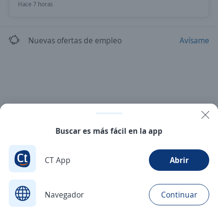
Hace 7 horas
Nuevas ofertas de empleo
Avísame
Buscar es más fácil en la app
CT App
Abrir
Navegador
Continuar
Buscar
Aplicaciones
Avisos
Favoritos
Menú