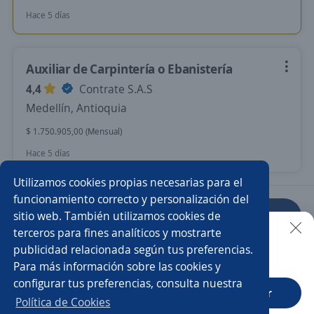
Hace 5 días
Auxiliar de Carpintería o Ebanistería
4,4
Contrate S.A.S
Medellín, Antioquia
$ 1.750.905,00 (Mensual)
Hace 5 días
Utilizamos cookies propias necesarias para el
funcionamiento correcto y personalización del
sitio web. También utilizamos cookies de
Anterior
Siguiente
terceros para fines analíticos y mostrarte
publicidad relacionada según tus preferencias.
Buscar es más fácil en la app
Para más información sobre las cookies y
Nuevas ofertas de empleo
Avísame
configurar tus preferencias, consulta nuestra
CT App
Abrir
Política de Cookies
Empleos similares