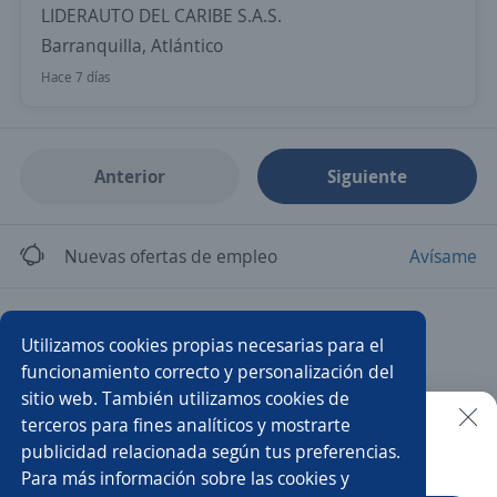
LIDERAUTO DEL CARIBE S.A.S.
Barranquilla, Atlántico
Hace 7 días
Anterior
Siguiente
Nuevas ofertas de empleo
Avísame
Empleos similares
Utilizamos cookies propias necesarias para el
Auxiliar de cobranza
Auxiliar contable
funcionamiento correcto y personalización del
sitio web. También utilizamos cookies de
Ejecutivo personal
Asistente/a contable
terceros para fines analíticos y mostrarte
publicidad relacionada según tus preferencias.
Buscar es más fácil en la app
Para más información sobre las cookies y
Auxiliar de cartera
Auxiliar contable y administrativo