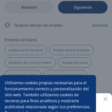
Anterior
Siguiente
Nuevas ofertas de empleo
Avísame
Empleos similares
Auxiliar punto de venta
Auxiliar servicio al cliente
Ayudante de cocina y mesero
Auxiliar de cocina
Asistente de ventas
Auxiliar de contratación
Utilizamos cookies propias necesarias para el
Parrillero/a
Auxiliar
Auxiliares de cocina
funcionamiento correcto y personalización del
sitio web. También utilizamos cookies de
Cabinero/a
Ayudante de servicios generales
terceros para fines analíticos y mostrarte
publicidad relacionada según tus preferencias.
Buscar es más fácil en la app