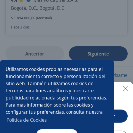
4,4
Masivo Capital S.A.S.
Bogotá, D.C., Bogotá, D.C.
$ 1.894.000,00 (Mensual)
Hace 3 días
Anterior
Siguiente
Utilizamos cookies propias necesarias para el
Nuevas ofertas de empleo
Avísame
funcionamiento correcto y personalización del
sitio web. También utilizamos cookies de
terceros para fines analíticos y mostrarte
Empleos similares
publicidad relacionada según tus preferencias.
Buscar es más fácil en la app
Para más información sobre las cookies y
Auxiliar contable
Auxiliar de compras
configurar tus preferencias, consulta nuestra
CT App
Abrir
Auxiliar administrativo/a
Asesor/a comercial
Política de Cookies