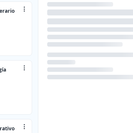
erario
gía
rativo