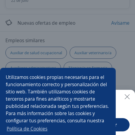
22 de julio
Nuevas ofertas de empleo
Avísame
Empleos similares
Auxiliar de salud ocupacional
Auxiliar veterinario/a
Auxiliares administrativos
Técnico/a en farmacia
Utilizamos cookies propias necesarias para el
Médico/a laboral
Higienista
funcionamiento correcto y personalización del
sitio web. También utilizamos cookies de
Auxiliar servicio al cliente
Farmacéuticos/as
terceros para fines analíticos y mostrarte
publicidad relacionada según tus preferencias.
Buscar es más fácil en la app
Para más información sobre las cookies y
Cosmetólogo/a
Auxiliar de laboratorio clínico
configurar tus preferencias, consulta nuestra
CT App
Abrir
Auxiliar de seguridad
Conductor/a de ambulancia
Política de Cookies