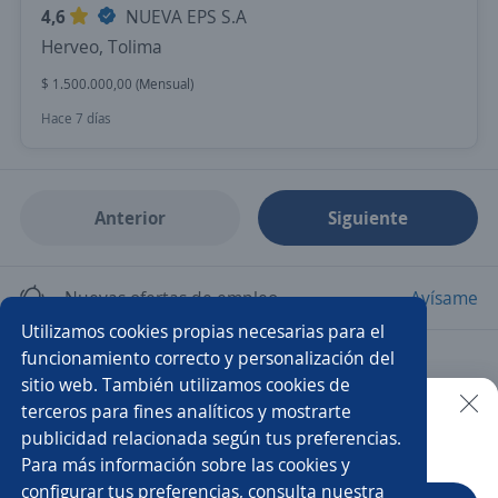
4,6
NUEVA EPS S.A
Herveo, Tolima
$ 1.500.000,00 (Mensual)
Hace 7 días
Anterior
Siguiente
Nuevas ofertas de empleo
Avísame
Utilizamos cookies propias necesarias para el
funcionamiento correcto y personalización del
Empleos similares
sitio web. También utilizamos cookies de
Promotor/a de salud
Auxiliar administrativo/a
terceros para fines analíticos y mostrarte
publicidad relacionada según tus preferencias.
Buscar es más fácil en la app
Para más información sobre las cookies y
Auxiliar de enfermería
Domiciliario/a con moto
configurar tus preferencias, consulta nuestra