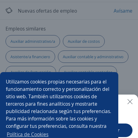
Nuevas ofertas de empleo
Avísame
Empleos similares
Auxiliar administrativo/a
Auxiliar de costos
Asistente/a financiero
Auxiliar contable y administrativo
Auxiliar de facturación
Auxiliar contable contador
Utilizamos cookies propias necesarias para el
Auxiliar
Auxiliar de cartera
funcionamiento correcto y personalización del
sitio web. También utilizamos cookies de
Administrativo facturación
Administrativo financiero
terceros para fines analíticos y mostrarte
publicidad relacionada según tus preferencias.
Buscar es más fácil en la app
Para más información sobre las cookies y
Auxiliar de nómina
Asistente/a administrativo
configurar tus preferencias, consulta nuestra
CT App
Abrir
Auxiliar de compras
Auxiliar de auditoría
Política de Cookies