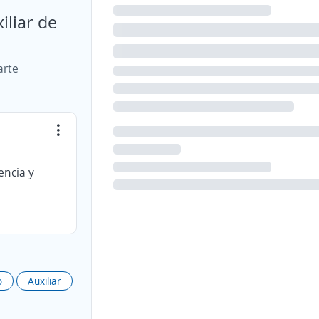
iliar de
arte
encia y
o
Auxiliar