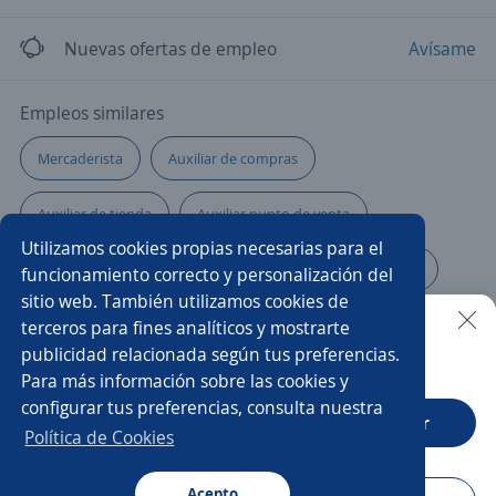
Nuevas ofertas de empleo
Avísame
Empleos similares
Mercaderista
Auxiliar de compras
Auxiliar de tienda
Auxiliar punto de venta
Utilizamos cookies propias necesarias para el
Auxiliar de farmacia
Auxiliar de almacén hospitalario
funcionamiento correcto y personalización del
sitio web. También utilizamos cookies de
Asistente cobranza
Almacenista
Auxiliar
terceros para fines analíticos y mostrarte
publicidad relacionada según tus preferencias.
Buscar es más fácil en la app
Para más información sobre las cookies y
Auxiliar operativo
Auxiliar de distribución
configurar tus preferencias, consulta nuestra
CT App
Abrir
Asistente de gerencia
Asistente
Pasante de calidad
Política de Cookies
Auxiliar de almacén y montacarguista
Acepto