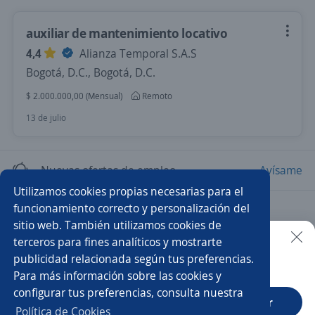
auxiliar de mantenimiento locativo
4,4
Alianza Temporal S.A.S
Bogotá, D.C., Bogotá, D.C.
$ 2.000.000,00 (Mensual)
Remoto
13 de julio
Nuevas ofertas de empleo
Avísame
Utilizamos cookies propias necesarias para el
funcionamiento correcto y personalización del
Empleos similares
sitio web. También utilizamos cookies de
Auxiliar de mantenimiento general
terceros para fines analíticos y mostrarte
publicidad relacionada según tus preferencias.
Buscar es más fácil en la app
Para más información sobre las cookies y
Auxiliar de mantenimiento
Técnico/a de mantenimiento
configurar tus preferencias, consulta nuestra
CT App
Abrir
Auxiliar en obra
Auxiliar mantenimiento industrial
Política de Cookies