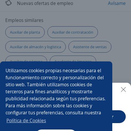
Nuevas ofertas de empleo
Avísame
Empleos similares
Auxiliar de planta
Auxiliar de contratación
Auxiliar de almacén y logística
Asistente de ventas
Auxiliar de nómina
Ayudante de limpieza
Utilizamos cookies propias necesarias para el
Auxiliar de mantenimiento
Cajero auxiliar
funcionamiento correcto y personalización del
sitio web. También utilizamos cookies de
Auxiliar de almacén y chófer
Auxiliar veterinario/a
terceros para fines analíticos y mostrarte
publicidad relacionada según tus preferencias.
Buscar es más fácil en la app
Para más información sobre las cookies y
Asistente comercial
Auxiliar de enfermería
configurar tus preferencias, consulta nuestra
CT App
Abrir
Servicios generales
Auxiliar de producción
Política de Cookies