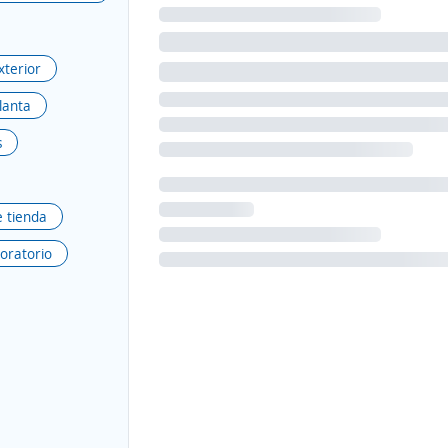
xterior
planta
s
e tienda
boratorio