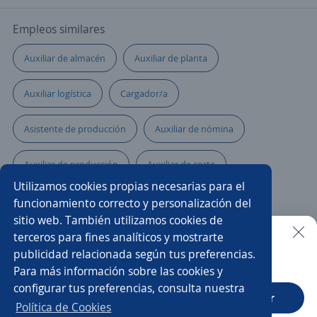
Empleos similares
Auxiliar de almacén
Auxiliar de planta
Auxiliar logística
Cargador/a
Asistente de producción
Auxiliar de nómina
Auxiliar de producción
Auxiliar de corte
Utilizamos cookies propias necesarias para el
Operario/a de producción
funcionamiento correcto y personalización del
sitio web. También utilizamos cookies de
Asistente de recursos humanos
Auxiliar
terceros para fines analíticos y mostrarte
publicidad relacionada según tus preferencias.
Buscar es más fácil en la app
Para más información sobre las cookies y
Auxiliar de contratación
Auxiliar de panadería
configurar tus preferencias, consulta nuestra
CT App
Abrir
Ayudante de servicios generales
Política de Cookies