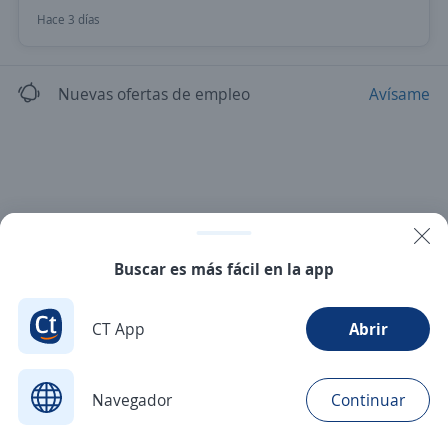
Hace 3 días
Nuevas ofertas de empleo
Avísame
Buscar es más fácil en la app
CT App
Abrir
Navegador
Continuar
Buscar
Aplicaciones
Avisos
Favoritos
Menú