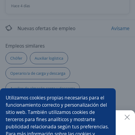
Hace 4 días
Nuevas ofertas de empleo
Avísame
Empleos similares
Chófer
Auxiliar logística
Operario/a de carga y descarga
Auxiliar de almacén carga y descarga
Utilizamos cookies propias necesarias para el
Auxiliar de producción
Auxiliar administrativo/a
funcionamiento correcto y personalización del
sitio web. También utilizamos cookies de
Cargador/a
Auxiliar de distribución
Mercaderista
terceros para fines analíticos y mostrarte
publicidad relacionada según tus preferencias.
Buscar es más fácil en la app
Para más información sobre las cookies y
Clarkista
Asistente de producción