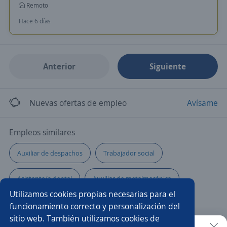
Remoto
Hace 6 días
Anterior
Siguiente
Nuevas ofertas de empleo
Avísame
Empleos similares
Auxiliar de despachos
Trabajador social
Asistente/a dental
Auxiliar de metalmecánica
Utilizamos cookies propias necesarias para el
Asistente/a administrativo
Auxiliar siso
funcionamiento correcto y personalización del
sitio web. También utilizamos cookies de