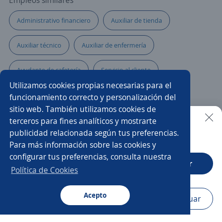
Empleos similares
Administrativo financiero
Auxiliar de tienda
Auxiliar técnico
Auxiliar de enfermería
Ayudante de cafetería
Servicio al cliente
Utilizamos cookies propias necesarias para el
Asistente telefónico
Ejecutivo personal
funcionamiento correcto y personalización del
sitio web. También utilizamos cookies de
Auxiliar de almacén y logística
Auxiliar de laboratorio
terceros para fines analíticos y mostrarte
publicidad relacionada según tus preferencias.
Buscar es más fácil en la app
Para más información sobre las cookies y
Asesor/a comercial
Auxiliar punto de venta
configurar tus preferencias, consulta nuestra
CT App
Abrir
Auxiliar de producción
Auxiliar de distribución
Política de Cookies
Practicante de seguridad
Acepto
Navegador
Continuar
Buscar
Aplicaciones
Avisos
Favoritos
Menú