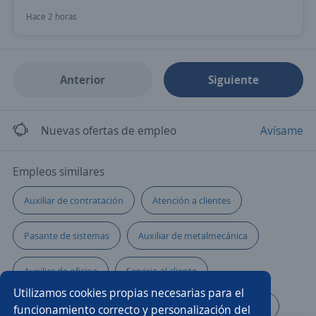
Hace 2 horas
Anterior
Siguiente
Nuevas ofertas de empleo
Avísame
Empleos similares
Auxiliar de contratación
Atención a clientes
Pasante de sistemas
Auxiliar de metalmecánica
Auxiliar de oficina
Servicio al cliente
Utilizamos cookies propias necesarias para el
Auxiliar de almacén e inventarios
Servicios generales
funcionamiento correcto y personalización del