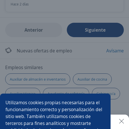
Hace 2 días
Anterior
Siguiente
Nuevas ofertas de empleo
Avísame
Empleos similares
Auxiliar de almacén e inventarios
Auxiliar de cocina
Auxiliar técnico
Ayudante de cafetería
Cabinero/a
Utilizamos cookies propias necesarias para el
Asistente telefónico
Auxiliar de cartera
funcionamiento correcto y personalización del
sitio web. También utilizamos cookies de
Auxiliar de metalmecánica
Auxiliar de ruta
terceros para fines analíticos y mostrarte