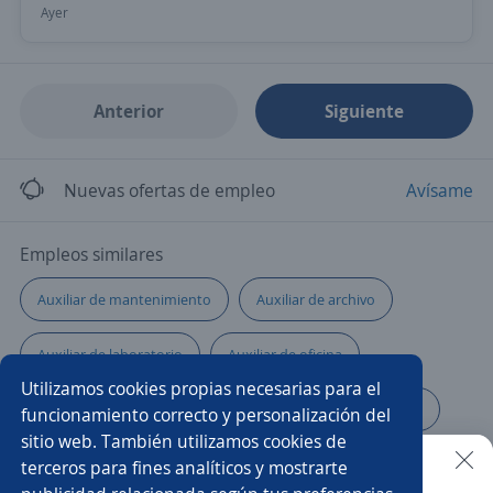
Ayer
Anterior
Siguiente
Nuevas ofertas de empleo
Avísame
Empleos similares
Auxiliar de mantenimiento
Auxiliar de archivo
Auxiliar de laboratorio
Auxiliar de oficina
Utilizamos cookies propias necesarias para el
Cargador/a
Servicios generales
Auxiliar de ruta
funcionamiento correcto y personalización del
sitio web. También utilizamos cookies de
Auxiliar de planta
Auxiliar punto de venta
terceros para fines analíticos y mostrarte