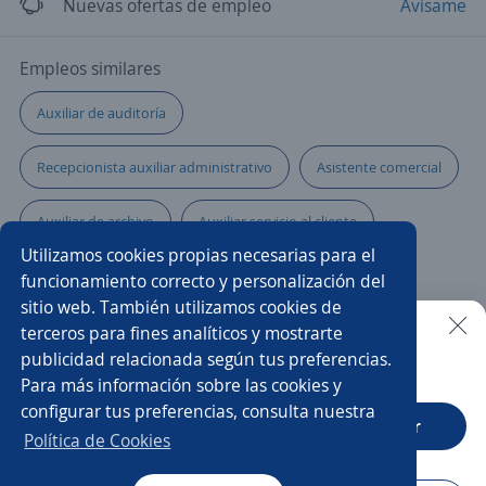
Nuevas ofertas de empleo
Avísame
Empleos similares
Auxiliar de auditoría
Recepcionista auxiliar administrativo
Asistente comercial
Auxiliar de archivo
Auxiliar servicio al cliente
Utilizamos cookies propias necesarias para el
Camarero/a
Auxiliar administrativo/a
funcionamiento correcto y personalización del
sitio web. También utilizamos cookies de
Auxiliar de logística
Auxiliar de farmacia
terceros para fines analíticos y mostrarte
publicidad relacionada según tus preferencias.
Buscar es más fácil en la app
Para más información sobre las cookies y
Cajero auxiliar
Auxiliar de seguridad
configurar tus preferencias, consulta nuestra
CT App
Abrir
Auxiliar de mantenimiento
Pasante de sistemas
Política de Cookies