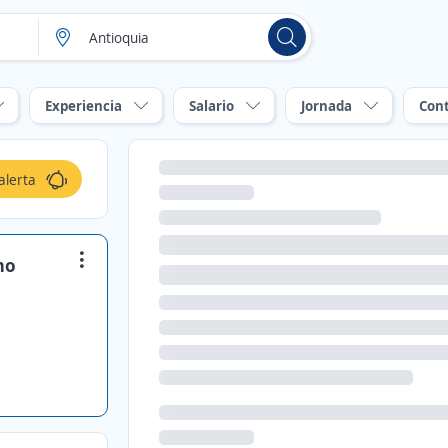
Experiencia
Salario
Jornada
Con
alerta
mo
a