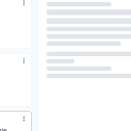
a
cio