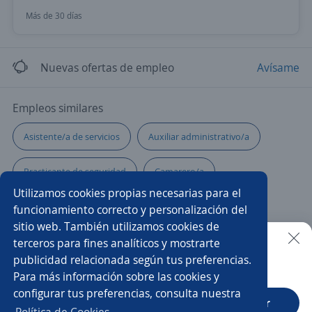
Más de 30 días
Nuevas ofertas de empleo
Avísame
Empleos similares
Asistente/a de servicios
Auxiliar administrativo/a
Practicante de seguridad
Camarero/a
Utilizamos cookies propias necesarias para el
Auxiliar operativo
Auxiliar logística
funcionamiento correcto y personalización del
sitio web. También utilizamos cookies de
Ayudante de limpieza
Servicios generales
terceros para fines analíticos y mostrarte
publicidad relacionada según tus preferencias.
Buscar es más fácil en la app
Para más información sobre las cookies y
Auxiliar de seguridad
Auxiliar de mantenimiento
configurar tus preferencias, consulta nuestra
CT App
Abrir
Higienista
Operador/a de cctv
Trabajador social