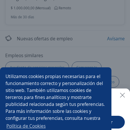
$ 1.000.000,00 (Mensual)
Remoto
Más de 30 días
Nuevas ofertas de empleo
Avísame
Empleos similares
Ayudante de servicios generales
Camarero/a
Utilizamos cookies propias necesarias para el
Asistente
Cabinero/a
Auxiliar de mantenimiento
funcionamiento correcto y personalización del
sitio web. También utilizamos cookies de
Asistente/a de servicios
Auxiliar logística
terceros para fines analíticos y mostrarte
publicidad relacionada según tus preferencias.
Buscar es más fácil en la app
Para más información sobre las cookies y
Auxiliar de farmacia
Auxiliar de cocina
Higienista
configurar tus preferencias, consulta nuestra
CT App
Abrir
Operador/a de cctv
Cosmetólogo/a
Política de Cookies