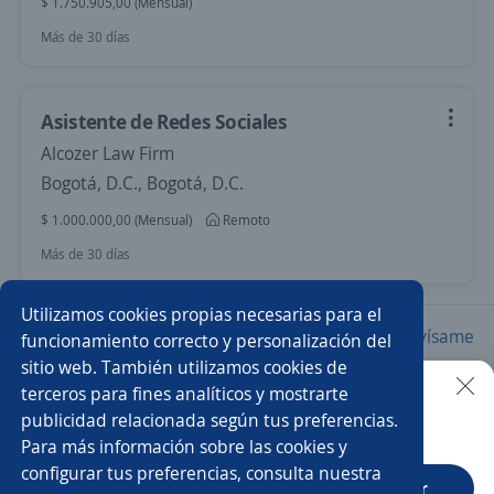
$ 1.750.905,00 (Mensual)
Más de 30 días
Asistente de Redes Sociales
Alcozer Law Firm
Bogotá, D.C., Bogotá, D.C.
$ 1.000.000,00 (Mensual)
Remoto
Más de 30 días
Utilizamos cookies propias necesarias para el
Nuevas ofertas de empleo
Avísame
funcionamiento correcto y personalización del
sitio web. También utilizamos cookies de
terceros para fines analíticos y mostrarte
Empleos similares
publicidad relacionada según tus preferencias.
Buscar es más fácil en la app
Para más información sobre las cookies y
Cabinero/a
Ayudante de limpieza
configurar tus preferencias, consulta nuestra
CT App
Abrir