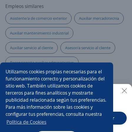
Empleos similares
Asistente/a de comercio exterior
Auxiliar mercadotecnia
Auxiliar mantenimiento industrial
Auxiliar servicio al cliente
Asesor/a servicio al cliente
Recepcionista auxiliar administrativo
Utilizamos cookies propias necesarias para el
Auxiliar de panadería
Servicio al cliente
funcionamiento correcto y personalización del
sitio web. También utilizamos cookies de
Telecomunicaciones
Auxiliar de almacén e inventarios
terceros para fines analíticos y mostrarte
publicidad relacionada según tus preferencias.
Buscar es más fácil en la app
Para más información sobre las cookies y
Auxiliar de laboratorio clínico
Auxiliar en obra
configurar tus preferencias, consulta nuestra
CT App
Abrir
Asistente/a dental
Auxiliar de contratación
Política de Cookies