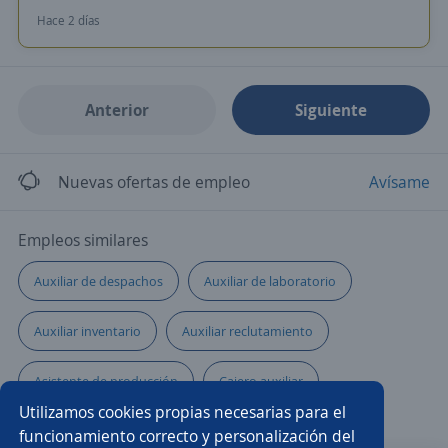
Hace 2 días
Anterior
Siguiente
Nuevas ofertas de empleo
Avísame
Empleos similares
Auxiliar de despachos
Auxiliar de laboratorio
Auxiliar inventario
Auxiliar reclutamiento
Asistente de producción
Cajero auxiliar
Utilizamos cookies propias necesarias para el
Oficial de construcción
Asistente/a contable
funcionamiento correcto y personalización del