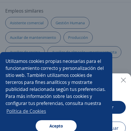
Empleos similares
Asistente comercial
Gestión Humana
Auxiliar de mantenimiento
Producción
Auxiliar de cocina
Auxiliar de almacén y montacarguista
Utilizamos cookies propias necesarias para el
Auxiliar de planta
Auxiliar de nómina
funcionamiento correcto y personalización del
sitio web. También utilizamos cookies de
Auxiliar contable
Auxiliar de compras
terceros para fines analíticos y mostrarte
publicidad relacionada según tus preferencias.
Buscar es más fácil en la app
Para más información sobre las cookies y
Auxiliar de almacén carga y descarga
Auxiliar
configurar tus preferencias, consulta nuestra
CT App
Abrir
Auxiliar operativo
Auxiliar de almacén
Política de Cookies
Supervisor/a de personal
Acepto
Navegador
Continuar