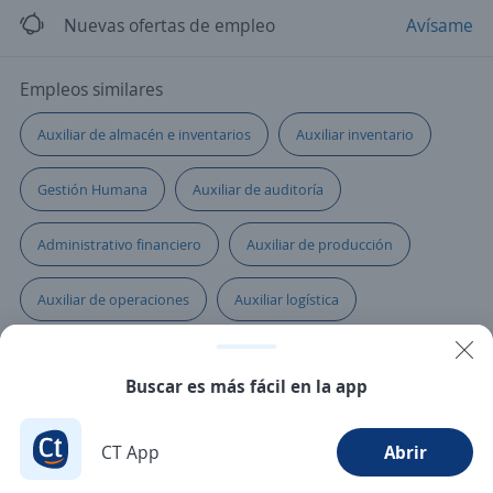
Nuevas ofertas de empleo
Avísame
Empleos similares
Auxiliar de almacén e inventarios
Auxiliar inventario
Gestión Humana
Auxiliar de auditoría
Administrativo financiero
Auxiliar de producción
Auxiliar de operaciones
Auxiliar logística
Auxiliar de almacén
Auxiliar
Buscar es más fácil en la app
Asistente de producción
Auxiliar de panadería
CT App
Abrir
Chófer ayudante
Asesor/a servicio al cliente