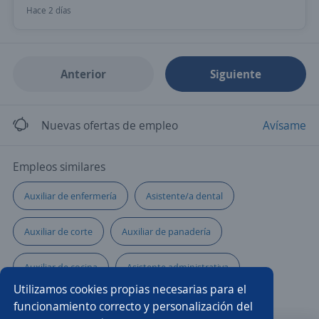
Hace 2 días
Anterior
Siguiente
Nuevas ofertas de empleo
Avísame
Empleos similares
Auxiliar de enfermería
Asistente/a dental
Auxiliar de corte
Auxiliar de panadería
Auxiliar de cocina
Asistente administrativa
Utilizamos cookies propias necesarias para el
Asistente/a contable
Ayudante mecánico
funcionamiento correcto y personalización del