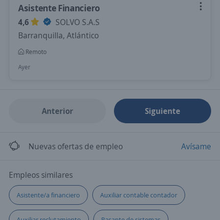
Asistente Financiero
4,6
SOLVO S.A.S
Barranquilla, Atlántico
Remoto
Ayer
Anterior
Siguiente
Nuevas ofertas de empleo
Avísame
Empleos similares
Asistente/a financiero
Auxiliar contable contador
Auxiliar reclutamiento
Pasante de sistemas