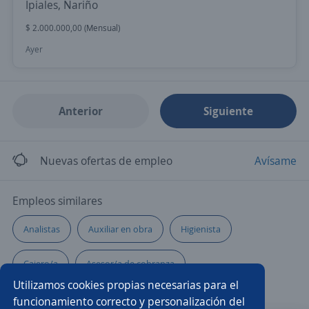
Ipiales, Nariño
$ 2.000.000,00 (Mensual)
Ayer
Anterior
Siguiente
Nuevas ofertas de empleo
Avísame
Empleos similares
Analistas
Auxiliar en obra
Higienista
Cajero/a
Asesor/a de cobranza
Utilizamos cookies propias necesarias para el
Asesores de servicio
Cabinero/a
funcionamiento correcto y personalización del