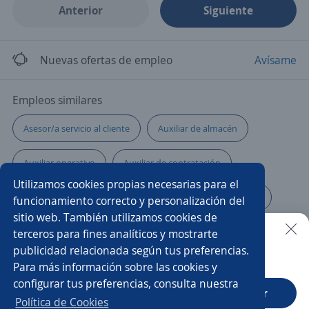
Anterior
Siguiente
Nuevas ofertas de empleo
Avísame
Empleos similares
Asesor/a servicio al cliente
Auxiliar de almacén
Auxiliar operativo
Auxiliar de contratación
Utilizamos cookies propias necesarias para el
Auxiliar de mantenimiento
Auxiliar administrativo/a
funcionamiento correcto y personalización del
sitio web. También utilizamos cookies de
Asesor/a comercial de tecnología
Comercial tienda
terceros para fines analíticos y mostrarte
publicidad relacionada según tus preferencias.
Buscar es más fácil en la app
Para más información sobre las cookies y
Auxiliar de almacén y logística
Servicios generales
configurar tus preferencias, consulta nuestra
CT App
Abrir
Operario/a de máquina plana
Asesor/a comercial
Política de Cookies