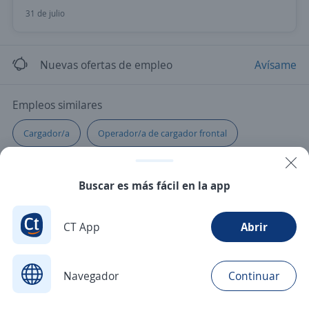
31 de julio
Nuevas ofertas de empleo
Avísame
Empleos similares
Cargador/a
Operador/a de cargador frontal
Buscar es más fácil en la app
CT App
Abrir
Navegador
Continuar
Buscar
Aplicaciones
Avisos
Favoritos
Menú