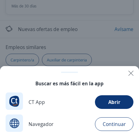
Más de 30 días
Nuevas ofertas de empleo
Avísame
Empleos similares
Carpintero/a
Auxiliar de carpinteria
Buscar es más fácil en la app
CT App
Abrir
Navegador
Continuar
Buscar
Aplicaciones
Avisos
Favoritos
Menú