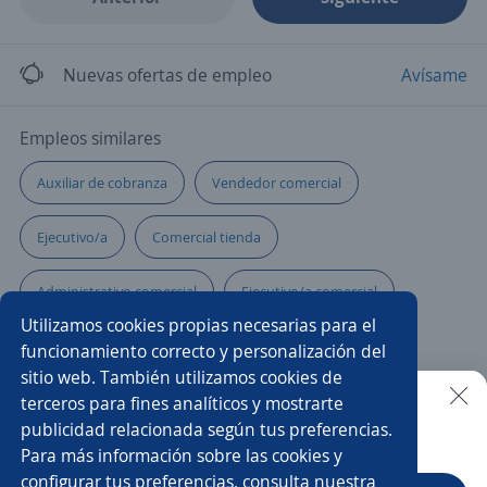
Nuevas ofertas de empleo
Avísame
Empleos similares
Auxiliar de cobranza
Vendedor comercial
Ejecutivo/a
Comercial tienda
Administrativo comercial
Ejecutivo/a comercial
Utilizamos cookies propias necesarias para el
Comercial
Asesor/a de ventas
funcionamiento correcto y personalización del
sitio web. También utilizamos cookies de
Asesor/a call center ventas
Analista comercial
terceros para fines analíticos y mostrarte
publicidad relacionada según tus preferencias.
Buscar es más fácil en la app
Para más información sobre las cookies y
Asesor/a comercial de libranza
Asesor/a
configurar tus preferencias, consulta nuestra