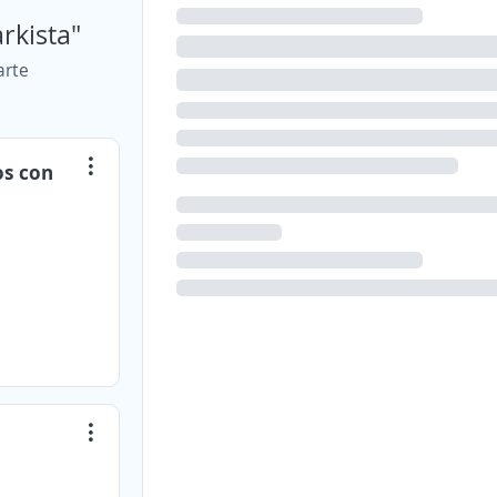
arkista"
arte
os con