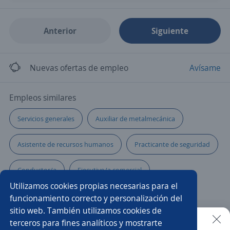
Anterior
Siguiente
Nuevas ofertas de empleo
Avísame
Empleos similares
Servicios generales
Auxiliar de metalmecánica
Asistente de recursos humanos
Practicante de seguridad
Conductor/a
Ejecutivo/a comercial
Utilizamos cookies propias necesarias para el
Asesor/a de ventas
Asistente de producción
funcionamiento correcto y personalización del
sitio web. También utilizamos cookies de
Recepcionista auxiliar administrativo
terceros para fines analíticos y mostrarte