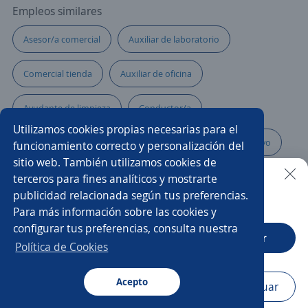
Empleos similares
Asesor/a comercial
Auxiliar de laboratorio
Comercial tienda
Auxiliar de oficina
Ayudante de limpieza
Conductor/a
Utilizamos cookies propias necesarias para el
Asistente/a contable
Auxiliar contable y administrativo
funcionamiento correcto y personalización del
sitio web. También utilizamos cookies de
Servicios generales
Ejecutivo personal
terceros para fines analíticos y mostrarte
publicidad relacionada según tus preferencias.
Buscar es más fácil en la app
Para más información sobre las cookies y
Auxiliar de mercadeo
Asesor/a servicio al cliente
configurar tus preferencias, consulta nuestra
CT App
Abrir
Practicante de seguridad
Asistente/a dental
Política de Cookies
Asistente de ventas
Acepto
Navegador
Continuar