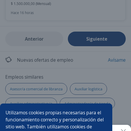
$ 1.500.000,00 (Mensual)
Hace 16 horas
Anterior
Siguiente
Nuevas ofertas de empleo
Avísame
Empleos similares
Asesor/a comercial de libranza
Auxiliar logística
Auxiliar administrativo/a
Administrador/a de tienda
Utilizamos cookies propias necesarias para el
Director/a de mercadeo
Asesor/a de ventas
funcionamiento correcto y personalización del
sitio web. También utilizamos cookies de