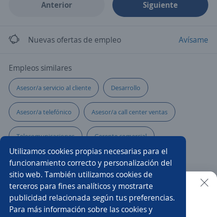
Anterior
Siguiente
Nuevas ofertas de empleo
Avísame
Empleos similares
Asesor/a servicio al cliente
Desarrollo
Asesor/a telefónico
Asesor/a call center ventas
Telecomunicaciones
Gerente comercial
Utilizamos cookies propias necesarias para el
Comercial telecomunicaciones
Vendedora
funcionamiento correcto y personalización del
sitio web. También utilizamos cookies de
Asesor/a comercial punto de venta
Ejecutivo/a comercial
terceros para fines analíticos y mostrarte
publicidad relacionada según tus preferencias.
Buscar es más fácil en la app
Para más información sobre las cookies y
Asesor/a de ventas
Agente ventas telemarketing