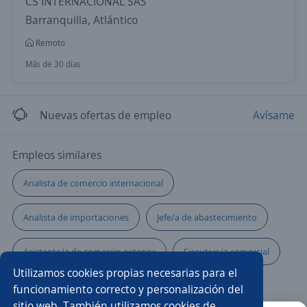
CS INTERNACIONAL SAS
Barranquilla, Atlántico
Remoto
Más de 30 días
Nuevas ofertas de empleo
Avísame
Empleos similares
Analista de comercio internacional
Analista de importaciones
Jefe/a de abastecimiento
Asistente/a de comercio exterior
Ejecutivo/a comercial
Utilizamos cookies propias necesarias para el
Exportaciones
Analista
funcionamiento correcto y personalización del
sitio web. También utilizamos cookies de