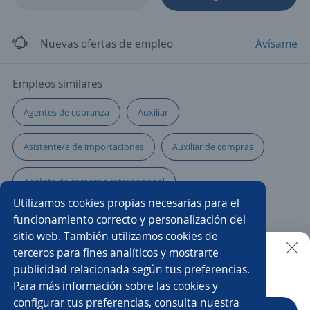
Nuevas ofertas de empleo
Avísame
Empleos similares
Agentes de cobranza
Auxiliar
Asistente/a de importaciones
Auxiliar de compras
Analista de comercio internacional
Utilizamos cookies propias necesarias para el
Auxiliar administrativo/a
Tramitador/a
funcionamiento correcto y personalización del
sitio web. También utilizamos cookies de
Jefe/a de abastecimiento
Asesor/a comercial freelance
terceros para fines analíticos y mostrarte
publicidad relacionada según tus preferencias.
Buscar es más fácil en la app
Para más información sobre las cookies y
Gerente comercial
Ejecutivo/a comercial
configurar tus preferencias, consulta nuestra