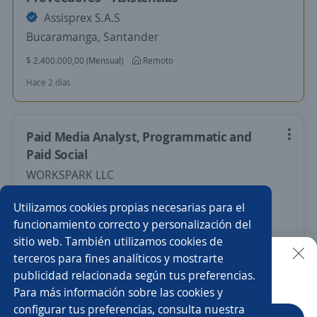
Assisprex S.A.S
Bucaramanga, Santander
$ 2.400.000,00 (Mensual)
Remoto
Hace 2 días
Paid Media Analyst, Programmatic and
Paid Social
WORKSPARK LLC
Bogotá, D.C., Bogotá, D.C.
Utilizamos cookies propias necesarias para el
$ 9.657.690,00 (Mensual)
Remoto
funcionamiento correcto y personalización del
sitio web. También utilizamos cookies de
28 de julio
terceros para fines analíticos y mostrarte
publicidad relacionada según tus preferencias.
Buscar es más fácil en la app
Para más información sobre las cookies y
Nuevas ofertas de empleo
Avísame
configurar tus preferencias, consulta nuestra