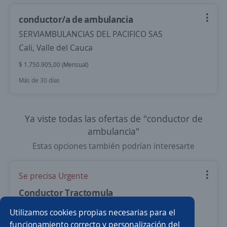
conductor/a de ambulancia
SERVIAMBULANCIAS DEL PACIFICO SAS
Cali, Valle del Cauca
$ 1.750.905,00 (Mensual)
Más de 30 días
Ya viste todas las ofertas de "conductor de
ambulancia"
Estas opciones también podrían interesarte
Se precisa Urgente
Conductor Tractomula
Importante empresa del sector transporte
Utilizamos cookies propias necesarias para el
Cali, Valle del Cauca
funcionamiento correcto y personalización del