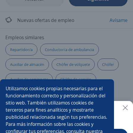
Nuevas ofertas de empleo
Avísame
Empleos similares
Repartidor/a
Conductor/a de ambulancia
Auxiliar de almacén
Chófer de volquete
Chófer
Auxiliar de camioneta
Chófer de camión
Utilizamos cookies propias necesarias para el
Distribuidor/a
Chófer ventas
funcionamiento correcto y personalización del
sitio web. También utilizamos cookies de
Guardia de seguridad chófer
Auxiliar administrativo/a
terceros para fines analíticos y mostrarte
publicidad relacionada según tus preferencias.
Buscar es más fácil en la app
Para más información sobre las cookies y
Chófer ayudante
Auxiliar logística
configurar tus preferencias, consulta nuestra