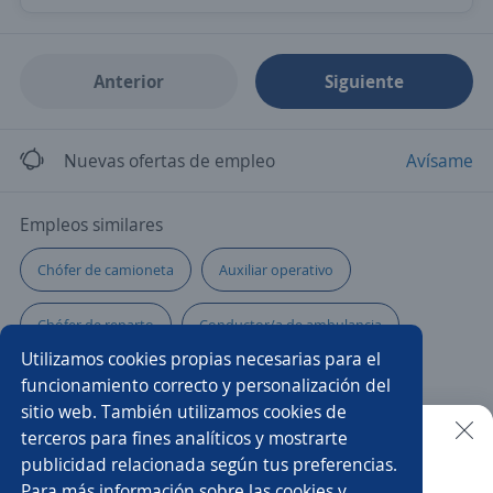
Anterior
Siguiente
Nuevas ofertas de empleo
Avísame
Empleos similares
Chófer de camioneta
Auxiliar operativo
Chófer de reparto
Conductor/a de ambulancia
Utilizamos cookies propias necesarias para el
Chófer ayudante
Chófer repartidor y mensajero
funcionamiento correcto y personalización del
sitio web. También utilizamos cookies de
Auxiliar de distribución
Auxiliar administrativo/a
terceros para fines analíticos y mostrarte
publicidad relacionada según tus preferencias.
Buscar es más fácil en la app
Para más información sobre las cookies y
Chófer mensajero
Conductor profesional